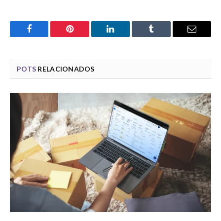
Facebook
Pinterest
LinkedIn
Tumblr
Email
POTS
RELACIONADOS