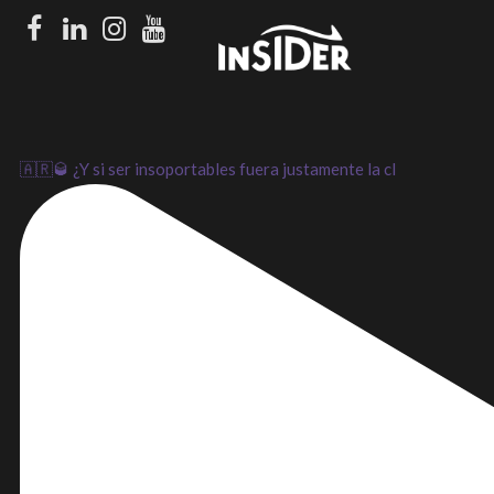
Facebook
LinkedIn
Instagram
Youtube
🇦🇷🥃 ¿Y si ser insoportables fuera justamente la cl