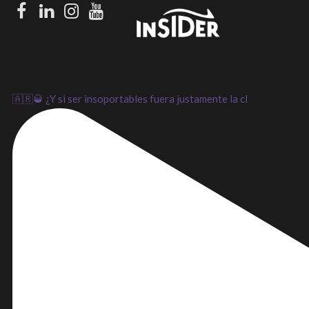
Facebook
LinkedIn
Instagram
Youtube
🇦🇷🥃 ¿Y si ser insoportables fuera justamente la cl