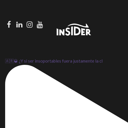
Facebook
LinkedIn
Instagram
Youtube
🇦🇷🥃 ¿Y si ser insoportables fuera justamente la cl