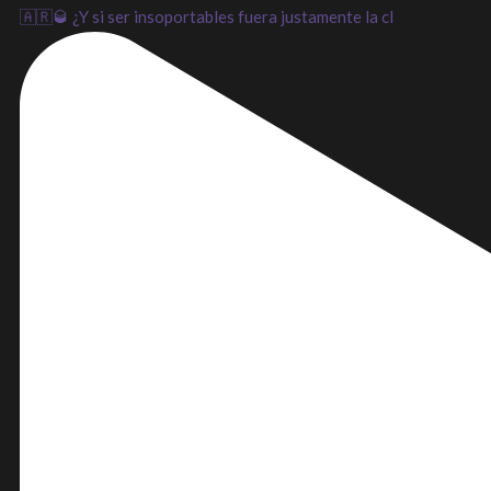
🇦🇷🥃 ¿Y si ser insoportables fuera justamente la cl