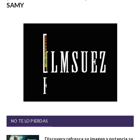
SAMY
NO TE LO PIERDAS
Discovery refresca su imagen y potencia su