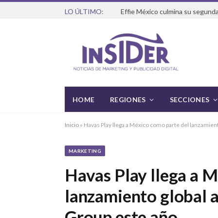
LO ÚLTIMO:
Effie México culmina su segunda
HOME
REGIONES
SECCIONES
Inicio
»
Havas Play llega a México como parte del lanzamien
MARKETING
Havas Play llega a 
lanzamiento global 
Group este año