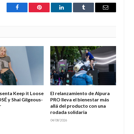
Facebook
Pinterest
LinkedIn
Tumblr
Email
esenta Keep it Loose
El relanzamiento de Alpura
OSÉ y Shai Gilgeous-
PRO lleva el bienestar más
r
allá del producto con una
rodada solidaria
04/08/2026