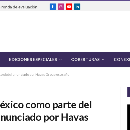
 ronda de evaluación
Facebook
Instagram
YouTube
LinkedIn
EDICIONES ESPECIALES
COBERTURAS
CONEXI
to global anunciado por Havas Group este año
México como parte del
anunciado por Havas