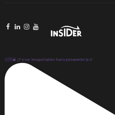
Facebook
LinkedIn
Instagram
Youtube
🇦🇷🥃 ¿Y si ser insoportables fuera justamente la cl