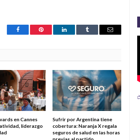
Facebook
Pinterest
LinkedIn
Tumblr
Email

wards en Cannes
Sufrir por Argentina tiene
atividad, liderazgo
cobertura: Naranja X regala
dad
seguros de salud en las horas
previas al partido