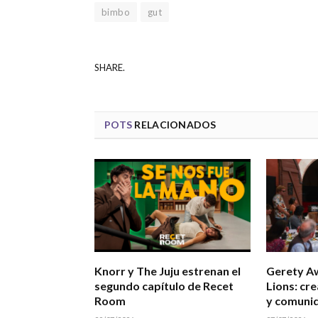
bimbo
gut
SHARE.
POTS
RELACIONADOS
Knorr y The Juju estrenan el
Gerety A
segundo capítulo de Recet
Lions: cre
Room
y comuni