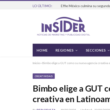
LO ÚLTIMO:
Effie México culmina su segunda
HOME
REGIONES
SECCIONES
Inicio
»
Bimbo elige a GUT como su nueva agencia creativa 
CREATIVIDAD
Bimbo elige a GUT c
creativa en Latinoa
By
PERIODISTA
18/02/2025
Updated:
23/02/2025