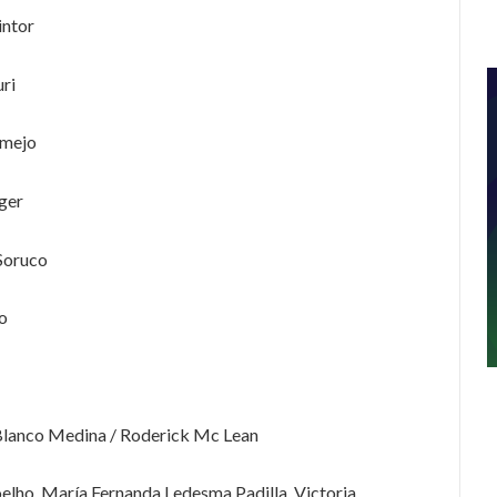
intor
ri
rmejo
ger
Soruco
no
 Blanco Medina / Roderick Mc Lean
elho, María Fernanda Ledesma Padilla, Victoria