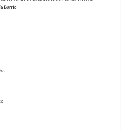
ía Barrio
oba
co