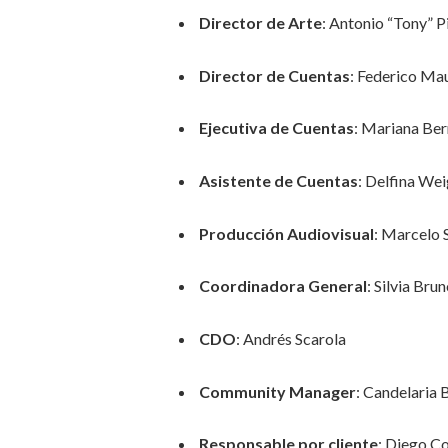
Director de Arte
: Antonio “Tony” P
Director de Cuentas
: Federico Mau
Ejecutiva de Cuentas
: Mariana Be
Asistente de Cuentas
: Delfina Wei
Producción Audiovisual
: Marcelo 
Coordinadora General
: Silvia Bru
CDO
: Andrés Scarola
Community Manager
: Candelaria
Responsable por cliente
: Diego Co