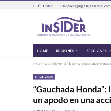
LO ÚLTIMO:
HOME
REGIONES
SECCIONES
Inicio
»
“Gauchada Honda”: la campaña que convirtió un apod
CREATIVIDAD
“Gauchada Honda”: l
un apodo en una acci
By
REDACTOR V
04/04/2025