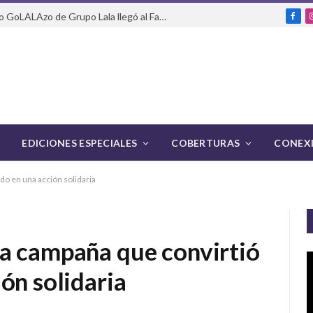
Del packaging a la pasarela: cómo GoLALAzo de Grupo Lala llegó al Fashion Week de México
Fac
EDICIONES ESPECIALES
COBERTURAS
CONEXI
o en una acción solidaria
a campaña que convirtió
ón solidaria