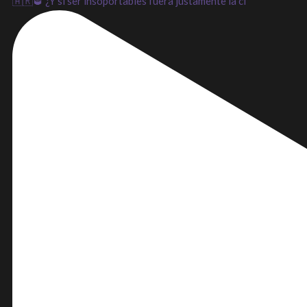
🇦🇷🥃 ¿Y si ser insoportables fuera justamente la cl