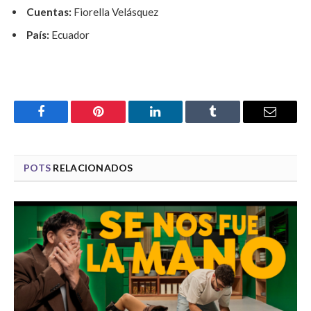
Cuentas:
Fiorella Velásquez
País:
Ecuador
Facebook
Pinterest
LinkedIn
Tumblr
Email
POTS
RELACIONADOS