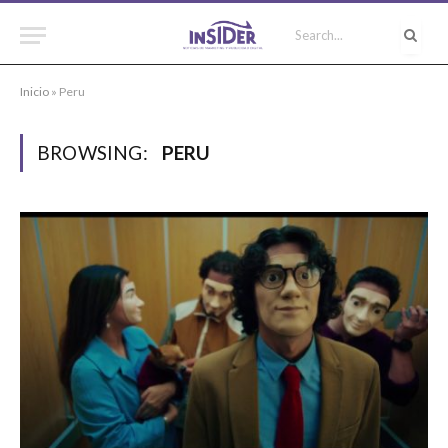
Inicio
»
Peru
BROWSING:
PERU