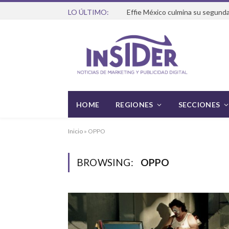
LO ÚLTIMO:
Effie México culmina su segunda
HOME
REGIONES
SECCIONES
Inicio
»
OPPO
BROWSING:
OPPO