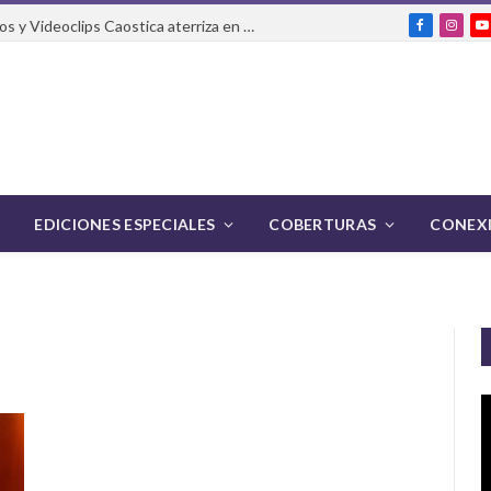
El Festival Internacional de Cortos y Videoclips Caostica aterriza en Ciudad de México
Facebook
Insta
Y
EDICIONES ESPECIALES
COBERTURAS
CONEXI