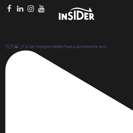
Facebook
LinkedIn
Instagram
Youtube
🇦🇷🥃 ¿Y si ser insoportables fuera justamente la cl