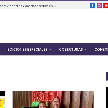
El Festival Internacional de Cortos y Videoclips Caostica aterriza en Ciudad de México
Facebook
Insta
Y
EDICIONES ESPECIALES
COBERTURAS
CONEXI