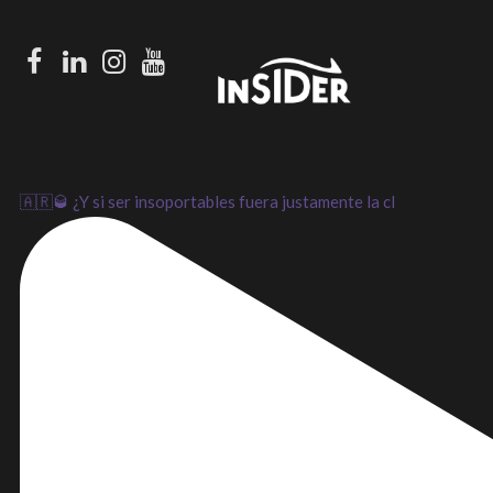
Facebook
LinkedIn
Instagram
Youtube
🇦🇷🥃 ¿Y si ser insoportables fuera justamente la cl