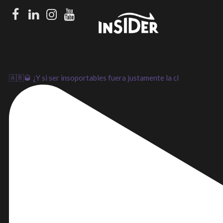
Facebook
LinkedIn
Instagram
Youtube
🇦🇷🥃 ¿Y si ser insoportables fuera justamente la cl