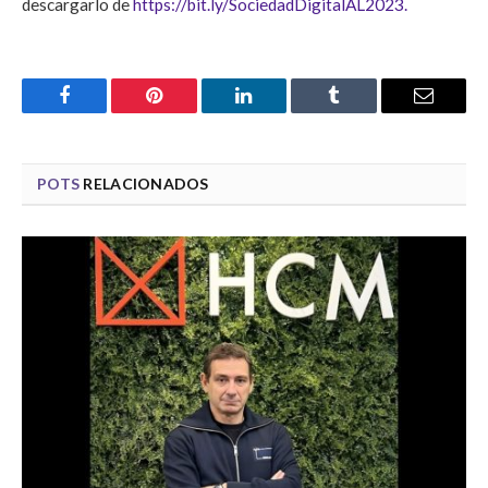
descargarlo de
https://bit.ly/SociedadDigitalAL2023.
Facebook
Pinterest
LinkedIn
Tumblr
Email
POTS
RELACIONADOS