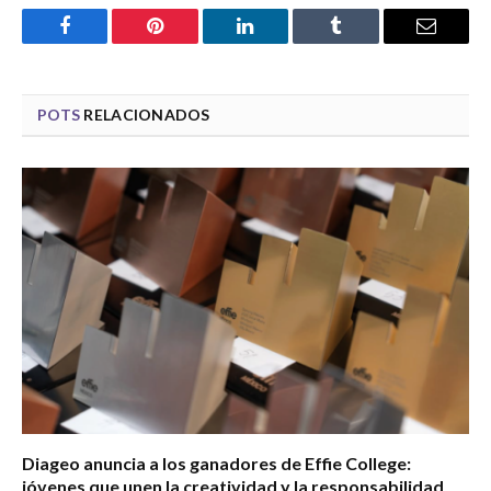
Facebook
Pinterest
LinkedIn
Tumblr
Email
POTS
RELACIONADOS
Diageo anuncia a los ganadores de Effie College:
jóvenes que unen la creatividad y la responsabilidad