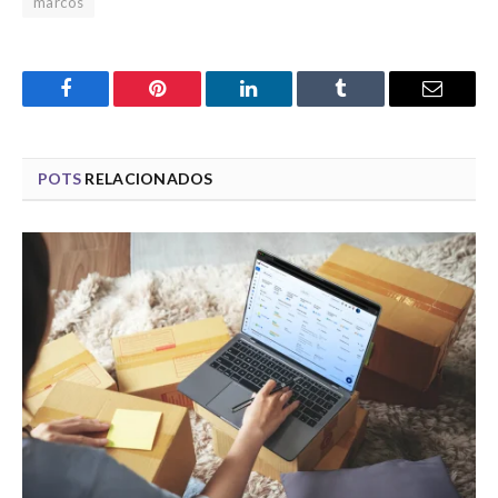
marcos
Facebook
Pinterest
LinkedIn
Tumblr
Email
POTS
RELACIONADOS