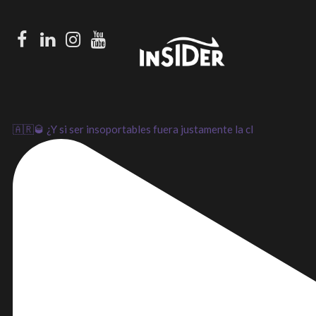
Facebook
LinkedIn
Instagram
Youtube
🇦🇷🥃 ¿Y si ser insoportables fuera justamente la cl