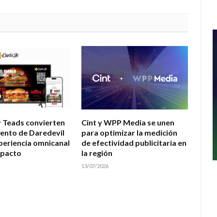
 y Teads convierten
Cint y WPP Media se unen
iento de Daredevil
para optimizar la medición
periencia omnicanal
de efectividad publicitaria en
mpacto
la región
13/07/2026