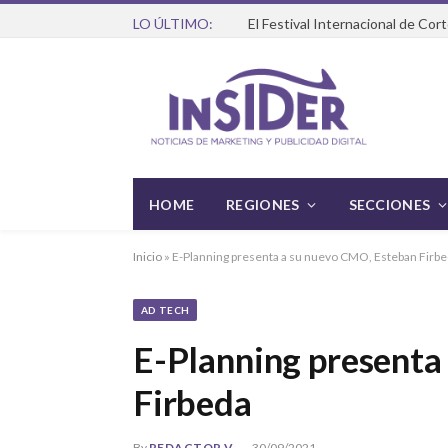
LO ÚLTIMO:
HOME
REGIONES
SECCIONES
Inicio
»
E-Planning presenta a su nuevo CMO, Esteban Firb
AD TECH
E-Planning presenta
Firbeda
By
REDACTOR V
30/09/2021