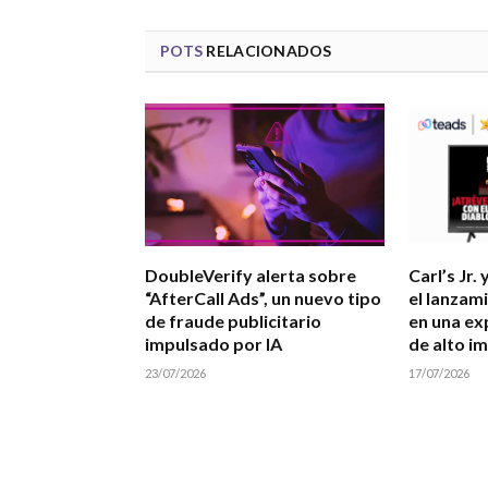
POTS
RELACIONADOS
DoubleVerify alerta sobre
Carl’s Jr.
“AfterCall Ads”, un nuevo tipo
el lanzam
de fraude publicitario
en una ex
impulsado por IA
de alto i
23/07/2026
17/07/2026