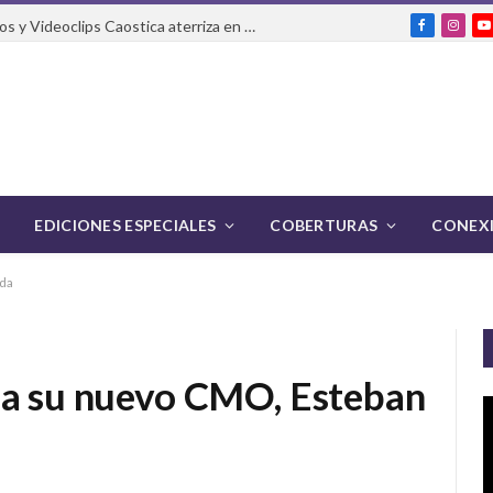
El Festival Internacional de Cortos y Videoclips Caostica aterriza en Ciudad de México
Facebook
Insta
Y
EDICIONES ESPECIALES
COBERTURAS
CONEXI
eda
 a su nuevo CMO, Esteban