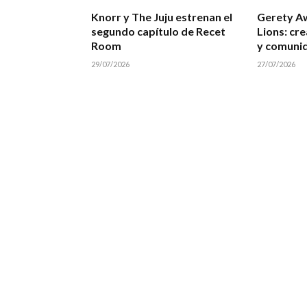
Knorr y The Juju estrenan el
Gerety A
segundo capítulo de Recet
Lions: cre
Room
y comuni
29/07/2026
27/07/2026