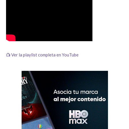
📺 Ver la playlist completa en YouTube