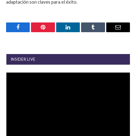
adaptación son claves para el éxito.
Facebook
Pinterest
LinkedIn
Tumblr
Email
INSIDER LIVE