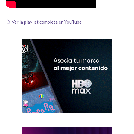
📺 Ver la playlist completa en YouTube