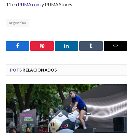
11 en
PUMA.com
y PUMA Stores.
argentina
Facebook
Pinterest
LinkedIn
Tumblr
Email
POTS
RELACIONADOS