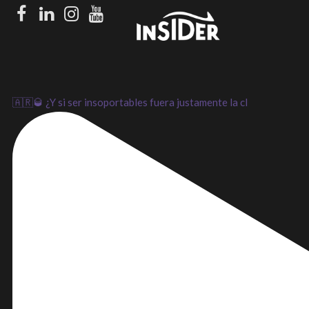
Facebook
LinkedIn
Instagram
Youtube
🇦🇷🥃 ¿Y si ser insoportables fuera justamente la cl