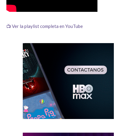
📺 Ver la playlist completa en YouTube