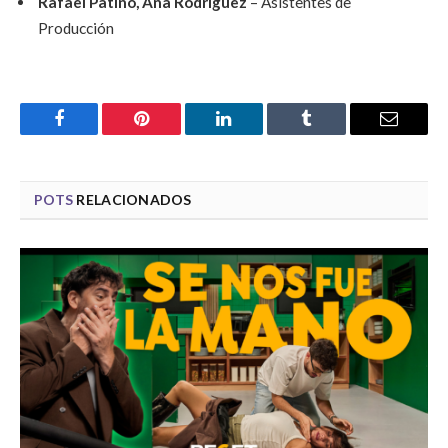
Rafael Patiño, Ana Rodríguez
– Asistentes de
Producción
Facebook
Pinterest
LinkedIn
Tumblr
Email
POTS
RELACIONADOS