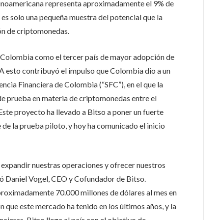
latinoamericana representa aproximadamente el 9% de
e es solo una pequeña muestra del potencial que la
ón de criptomonedas.
a Colombia como el tercer país de mayor adopción de
 A esto contribuyó el impulso que Colombia dio a un
ncia Financiera de Colombia (“SFC”), en el que la
de prueba en materia de criptomonedas entre el
Este proyecto ha llevado a Bitso a poner un fuerte
 de la prueba piloto, y hoy ha comunicado el inicio
xpandir nuestras operaciones y ofrecer nuestros
só Daniel Vogel, CEO y Cofundador de Bitso.
proximadamente 70.000 millones de dólares al mes en
n que este mercado ha tenido en los últimos años, y la
cieras. Bitso llega al país con el objetivo de