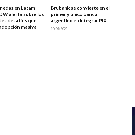
nedas en Latam:
Brubank se convierte en el
W alerta sobre los
primer y único banco
des desafíos que
argentino en integrar PIX
 adopción masiva
30/05/2025