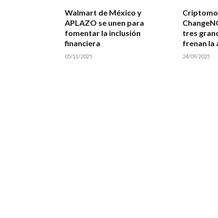
Walmart de México y
Criptomo
APLAZO se unen para
ChangeNO
fomentar la inclusión
tres gran
financiera
frenan la
05/11/2025
24/09/2025