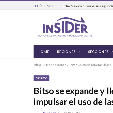
LO ÚLTIMO:
Effie México culmina su segunda
HOME
REGIONES
SECCIONES
Inicio
»
Bitso se expande y llega a Colombia para impulsar e
CRYPTO
Bitso se expande y l
impulsar el uso de l
By
REDACTOR V
18/05/2022