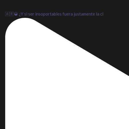
🇦🇷🥃 ¿Y si ser insoportables fuera justamente la cl