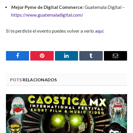
Mejor Pyme de Digital Commerce:
Guatemala Digital –
https://www.guatemaladigital.com/
S
i te perdiste el evento puedes volver a verlo
aquí.
Facebook
Pinterest
LinkedIn
Tumblr
Email
POTS
RELACIONADOS