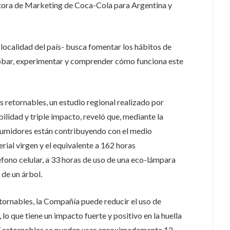
ectora de Marketing de Coca-Cola para Argentina y
a localidad del país- busca fomentar los hábitos de
probar, experimentar y comprender cómo funciona este
s retornables, un estudio regional realizado por
lidad y triple impacto, reveló que, mediante la
sumidores están contribuyendo con el medio
ial virgen y el equivalente a 162 horas
fono celular, a 33 horas de uso de una eco-lámpara
 de un árbol.
tornables, la Compañía puede reducir el uso de
o que tiene un impacto fuerte y positivo en la huella
T retornables se pueden usar aproximadamente 12