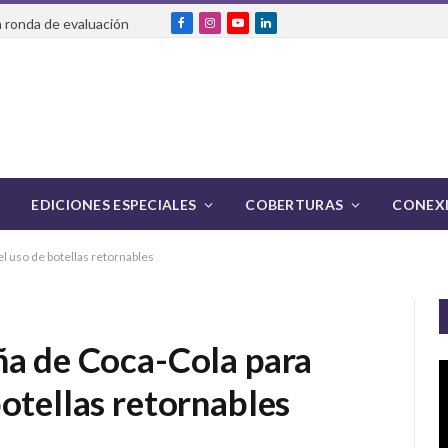
 ronda de evaluación
Facebook
Instagram
YouTube
LinkedIn
EDICIONES ESPECIALES
COBERTURAS
CONEXI
l uso de botellas retornables
ña de Coca-Cola para
otellas retornables