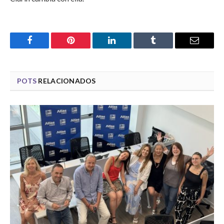
Facebook
Pinterest
LinkedIn
Tumblr
Email
POTS
RELACIONADOS