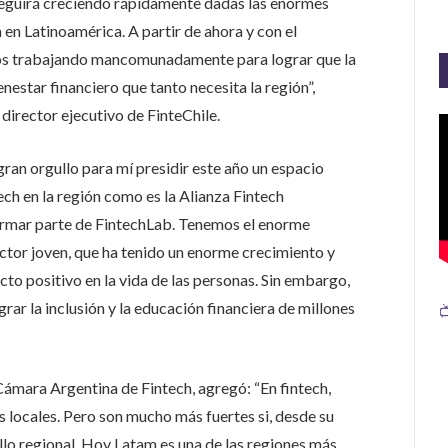
seguirá creciendo rápidamente dadas las enormes
 en Latinoamérica. A partir de ahora y con el
os trabajando mancomunadamente para lograr que la
nestar financiero que tanto necesita la región”,
 director ejecutivo de FinteChile.
gran orgullo para mí presidir este año un espacio
tech en la región como es la Alianza Fintech
ormar parte de FintechLab. Tenemos el enorme
ector joven, que ha tenido un enorme crecimiento y
to positivo en la vida de las personas. Sin embargo,
rar la inclusión y la educación financiera de millones

Cámara Argentina de Fintech, agregó: “En fintech,
locales. Pero son mucho más fuertes si, desde su
ollo regional. Hoy Latam es una de las regiones más