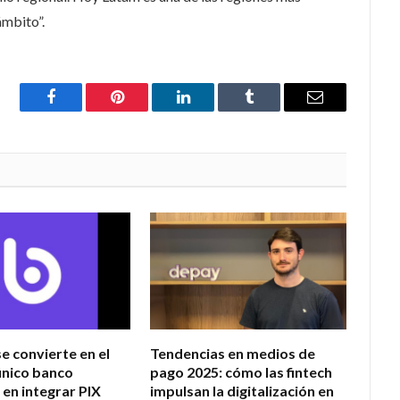
ámbito”.
Facebook
Pinterest
LinkedIn
Tumblr
Email
e convierte en el
Tendencias en medios de
único banco
pago 2025: cómo las fintech
 en integrar PIX
impulsan la digitalización en