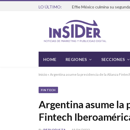
LO ÚLTIMO:
Effie México culmina su segunda
HOME
REGIONES
SECCIONES
Inicio
»
Argentina asume la presidencia de la Alianza Finte
FIN TECH
Argentina asume la p
Fintech Iberoaméric
By
PERIODISTA
15/06/2022