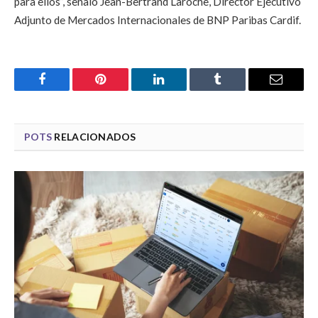
para ellos”, señaló Jean-Bertrand Laroche, Director Ejecutivo
Adjunto de Mercados Internacionales de BNP Paribas Cardif.
Facebook
Pinterest
LinkedIn
Tumblr
Email
POTS
RELACIONADOS