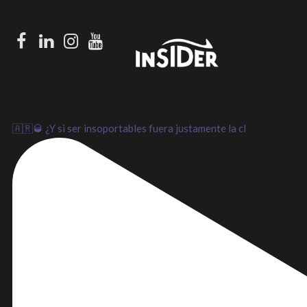
Facebook
LinkedIn
Instagram
Youtube
🇦🇷🥃 ¿Y si ser insoportables fuera justamente la cl