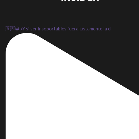
🇦🇷🥃 ¿Y si ser insoportables fuera justamente la cl