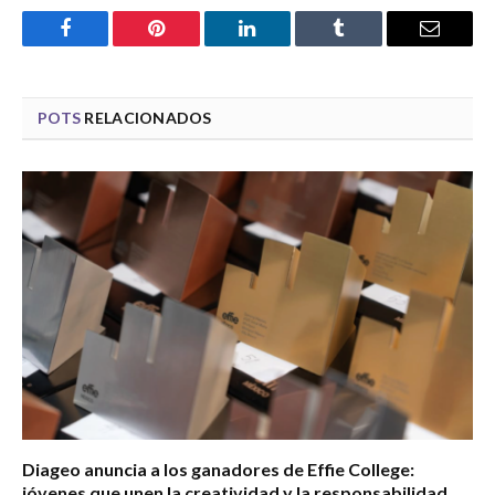
Facebook
Pinterest
LinkedIn
Tumblr
Email
POTS
RELACIONADOS
Diageo anuncia a los ganadores de Effie College:
jóvenes que unen la creatividad y la responsabilidad