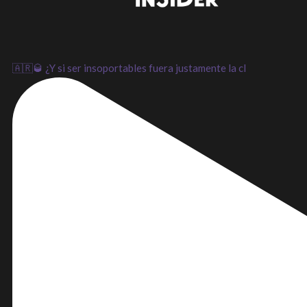
🇦🇷🥃 ¿Y si ser insoportables fuera justamente la cl