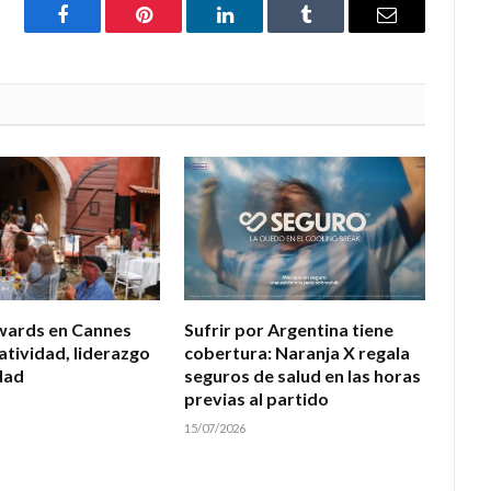
Facebook
Pinterest
LinkedIn
Tumblr
Email
wards en Cannes
Sufrir por Argentina tiene
atividad, liderazgo
cobertura: Naranja X regala
dad
seguros de salud en las horas
previas al partido
15/07/2026