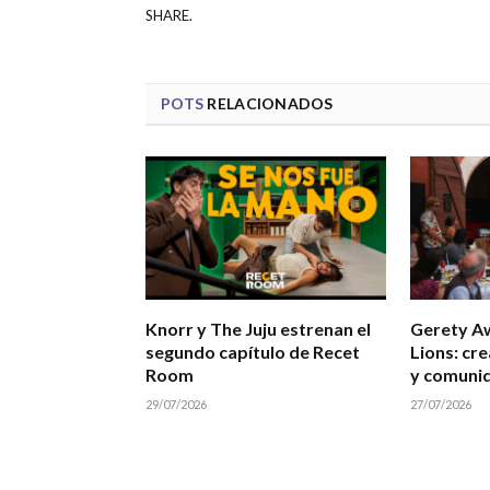
SHARE.
POTS
RELACIONADOS
Knorr y The Juju estrenan el
Gerety A
segundo capítulo de Recet
Lions: cre
Room
y comuni
29/07/2026
27/07/2026