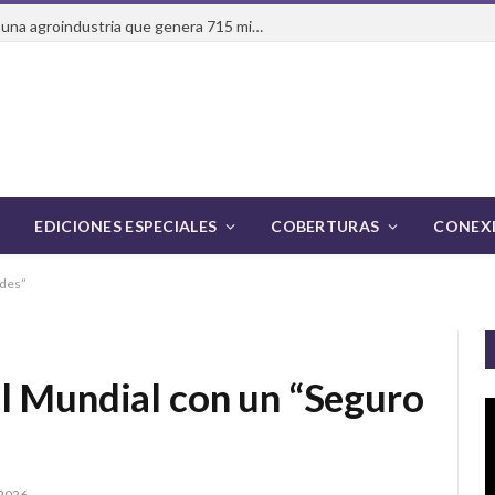
HEINEKEN México contribuye a una agroindustria que genera 715 mil empleos y evoluciona con nuevas formas de consumo
EDICIONES ESPECIALES
COBERTURAS
CONEXI
edes”
l Mundial con un “Seguro
2026