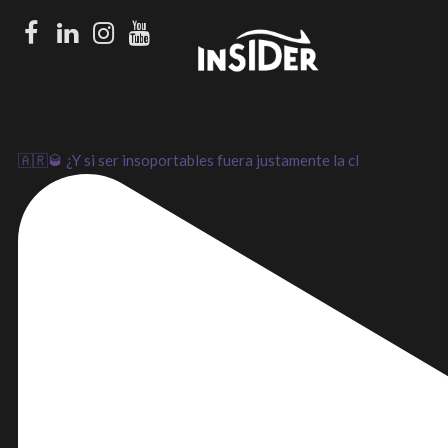
Facebook
LinkedIn
Instagram
Youtube
🇦🇷🥃 ¿Y si ser insoportables fuera justamente la cl