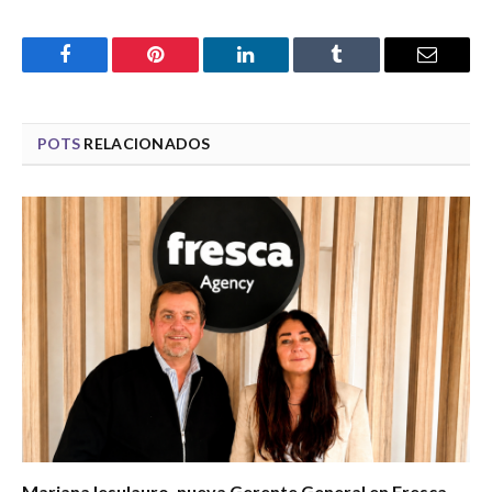
Facebook
Pinterest
LinkedIn
Tumblr
Email
POTS
RELACIONADOS
Mariana Iesulauro, nueva Gerente General en Fresca