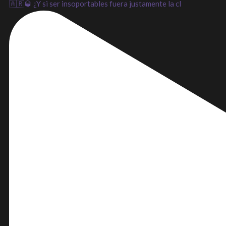
🇦🇷🥃 ¿Y si ser insoportables fuera justamente la cl