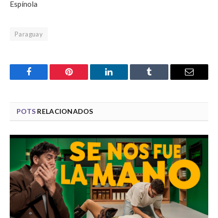
Espínola
Paraguay
Facebook
Pinterest
LinkedIn
Tumblr
Email
POTS
RELACIONADOS