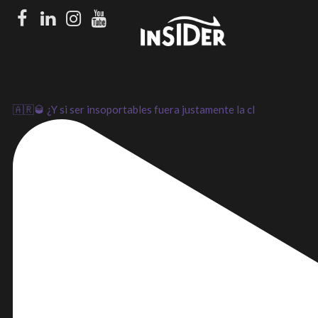
Facebook
LinkedIn
Instagram
Youtube
🇦🇷🥃 ¿Y si ser insoportables fuera justamente la cl