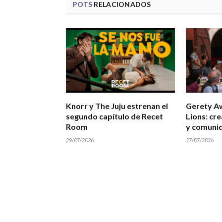
POTS
RELACIONADOS
Knorr y The Juju estrenan el
Gerety A
segundo capítulo de Recet
Lions: cre
Room
y comuni
29/07/2026
27/07/2026