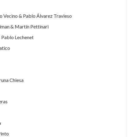
o Vecino & Pablo Álvarez Travieso
lman & Martín Pettinari
 Pablo Lechenet
vatico
Bruna Chiesa
eras
a
Pinto