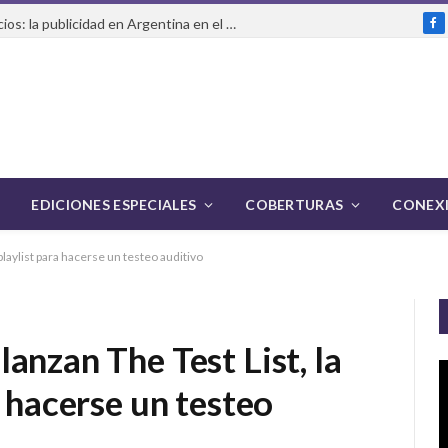
Más inversión pero menos anuncios: la publicidad en Argentina en el primer semestre de 2026
Fa
EDICIONES ESPECIALES
COBERTURAS
CONEXI
laylist para hacerse un testeo auditivo
anzan The Test List, la
a hacerse un testeo