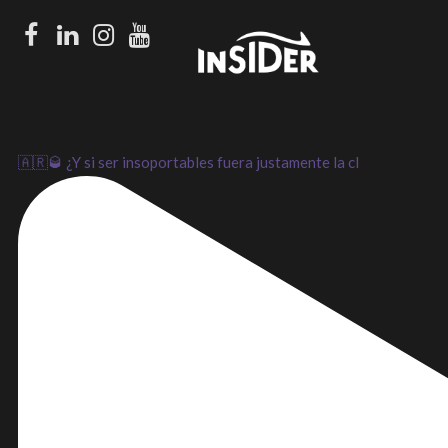
Facebook
LinkedIn
Instagram
Youtube
🇦🇷🥃 ¿Y si ser insoportables fuera justamente la cl