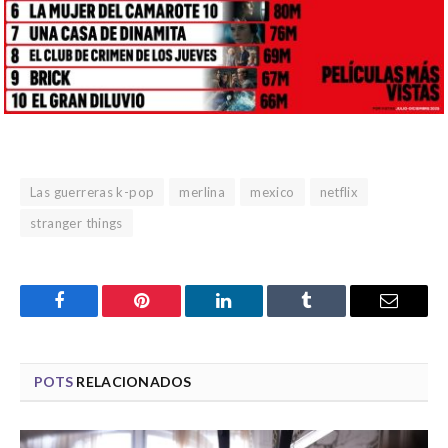
Las guerreras k-pop
merlina
mexico
netflix
stranger things
Facebook
Pinterest
LinkedIn
Tumblr
Email
POTS
RELACIONADOS