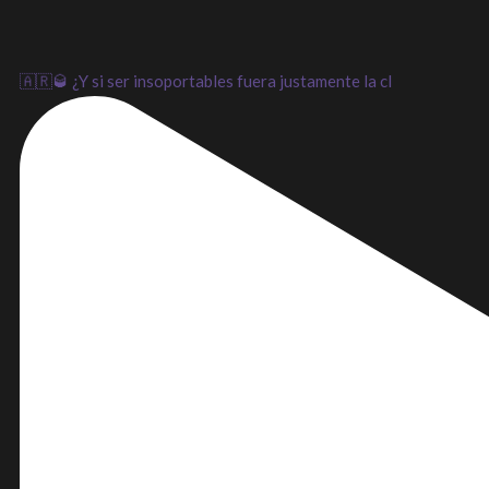
🇦🇷🥃 ¿Y si ser insoportables fuera justamente la cl