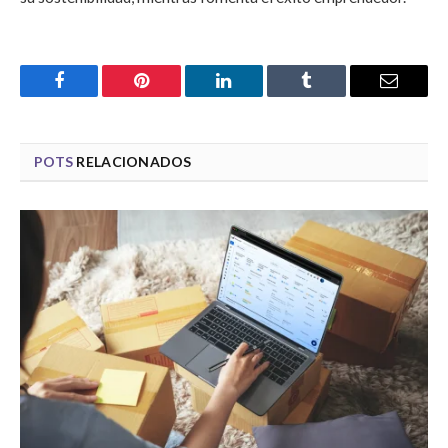
Facebook
Pinterest
LinkedIn
Tumblr
Email
POTS
RELACIONADOS