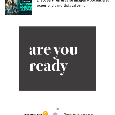
Discovery refresca su imagen y potencia su
experiencia multiplataforma