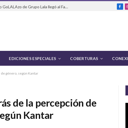
Del packaging a la pasarela: cómo GoLALAzo de Grupo Lala llegó al Fashion Week de México
Fac
EDICIONES ESPECIALES
COBERTURAS
CONEXI
s de género, según Kantar
ás de la percepción de
 según Kantar