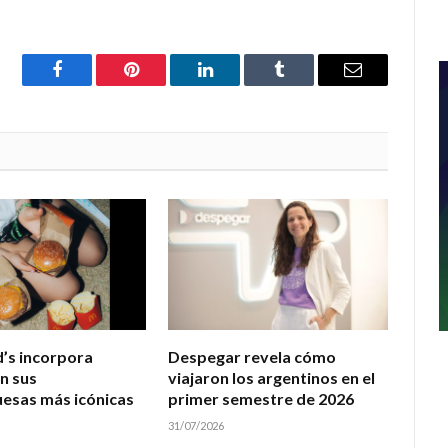
Facebook
Pinterest
LinkedIn
Tumblr
Email
’s incorpora
Despegar revela cómo
n sus
viajaron los argentinos en el
esas más icónicas
primer semestre de 2026
31/07/2026