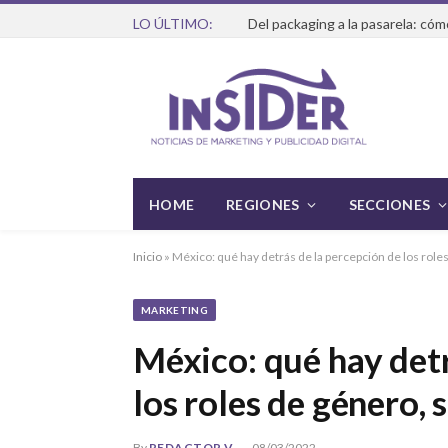
LO ÚLTIMO:
HOME
REGIONES
SECCIONES
Inicio
»
México: qué hay detrás de la percepción de los role
MARKETING
México: qué hay detr
los roles de género,
By
REDACTOR V
08/03/2022