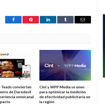
Facebook
Pinterest
LinkedIn
Tumblr
Email
 y Teads convierten
Cint y WPP Media se unen
iento de Daredevil
para optimizar la medición
periencia omnicanal
de efectividad publicitaria en
mpacto
la región