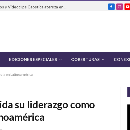
El Festival Internacional de Cortos y Videoclips Caostica aterriza en Ciudad de México
Facebook
Insta
Y
EDICIONES ESPECIALES
COBERTURAS
CONEXI
edia en Latinoamérica
da su liderazgo como
inoamérica
4