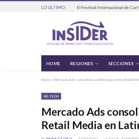
LO ÚLTIMO:
HOME
REGIONES
SECCIONES
Inicio
»
Mercado Ads consolida su liderazgo como Retail M
AD TECH
Mercado Ads consoli
Retail Media en Lat
By
REDACTOR V
27/06/2022
Updated:
22/08/202