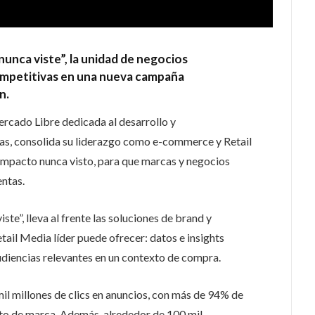
unca viste”, la unidad de negocios
competitivas en una nueva campaña
n.
rcado Libre dedicada al desarrollo y
ias, consolida su liderazgo como e-commerce y Retail
 impacto nunca visto, para que marcas y negocios
ntas.
e”, lleva al frente las soluciones de brand y
il Media líder puede ofrecer: datos e insights
udiencias relevantes en un contexto de compra.
l millones de clics en anuncios, con más de 94% de
to de marca. Además, alrededor de 100 mil