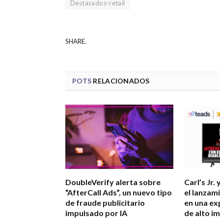
Destacados-retail
SHARE.
POTS
RELACIONADOS
DoubleVerify alerta sobre
Carl’s Jr.
“AfterCall Ads”, un nuevo tipo
el lanzam
de fraude publicitario
en una ex
impulsado por IA
de alto i