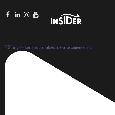
Facebook
LinkedIn
Instagram
Youtube
🇦🇷🥃 ¿Y si ser insoportables fuera justamente la cl